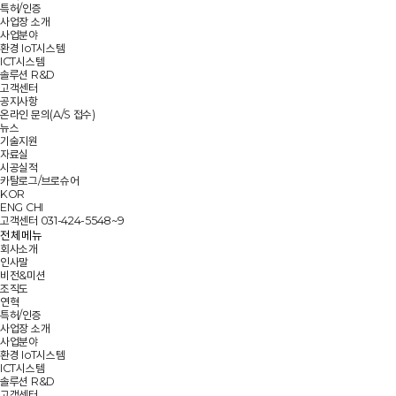
특허/인증
사업장 소개
사업분야
환경 IoT시스템
ICT시스템
솔루션 R&D
고객센터
공지사항
온라인 문의(A/S 접수)
뉴스
기술지원
자료실
시공실적
카탈로그/브로슈어
KOR
ENG
CHI
고객센터
031-424-5548~9
전체메뉴
회사소개
인사말
비전&미션
조직도
연혁
특허/인증
사업장 소개
사업분야
환경 IoT시스템
ICT시스템
솔루션 R&D
고객센터