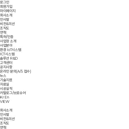
로그인
회원가입
마이페이지
회사소개
인사말
비전&미션
조직도
연혁
특허/인증
사업장 소개
사업분야
환경 IoT시스템
ICT시스템
솔루션 R&D
고객센터
공지사항
온라인 문의(A/S 접수)
뉴스
기술지원
자료실
시공실적
카탈로그/브로슈어
Kr
En
VIEW
회사소개
인사말
비전&미션
조직도
연혁